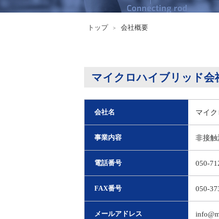
トップ
会社概要
>
マイクロハイブリッド会
会社名
マイク
事業内容
非接触
電話番号
050-71
FAX番号
050-37
メールアドレス
info@m